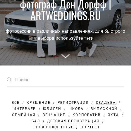
фотограф Ден Дорфф |
ARTWEDDINGS.RU
фотосессии в различных направлениях. для быстрого
выбора используйте тэги
ВСЕ
КРЕЩЕНИЕ
РЕГИСТРАЦИЯ
СВАДЬБА
ИНТЕРЬЕР
ЮБИЛЕЙ
ШКОЛА
ВЫПУСКНОЙ
СЕМЕЙНАЯ
ВЕНЧАНИЕ
КОРПОРАТИВ
ЯХТА
БАЛ
ДЕТСКАЯ РЕГИСТРАЦИЯ
НОВОРОЖДЕННЫЕ
ПОРТРЕТ